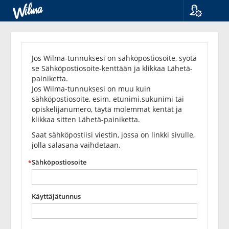
Kieli
Unohditko
Suomi
Svenska
salasanasi?
Jos Wilma-tunnuksesi on sähköpostiosoite, syötä
English
se Sähköpostiosoite-kenttään ja klikkaa Lähetä-
painiketta.
Jos Wilma-tunnuksesi on muu kuin
sähköpostiosoite, esim. etunimi.sukunimi tai
opiskelijanumero, täytä molemmat kentät ja
klikkaa sitten Lähetä-painiketta.
Saat sähköpostiisi viestin, jossa on linkki sivulle,
jolla salasana vaihdetaan.
Sähköpostiosoite
Käyttäjätunnus